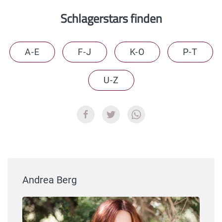
Schlagerstars finden
A-E
F-J
K-O
P-T
U-Z
Andrea Berg