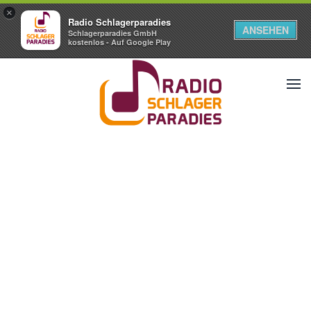
×
Radio Schlagerparadies
ANSEHEN
Schlagerparadies GmbH
kostenlos - Auf Google Play