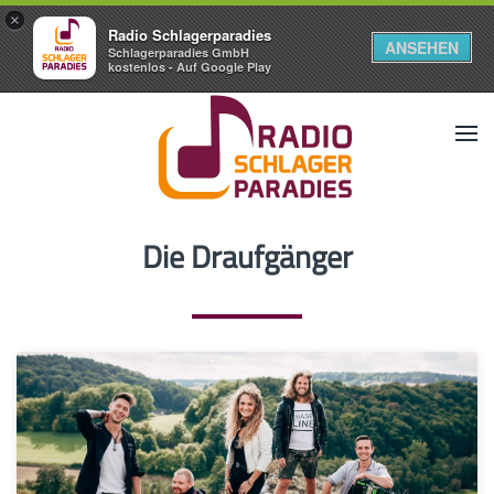
×
Radio Schlagerparadies
ANSEHEN
Schlagerparadies GmbH
kostenlos - Auf Google Play
Die Draufgänger