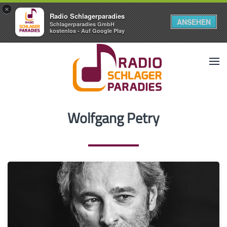
×
Radio Schlagerparadies
ANSEHEN
Schlagerparadies GmbH
kostenlos - Auf Google Play
Wolfgang Petry