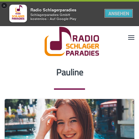
×
Radio Schlagerparadies
ANSEHEN
Schlagerparadies GmbH
kostenlos - Auf Google Play
Pauline