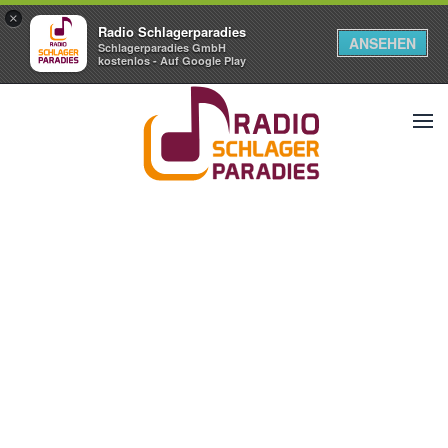
×
Radio Schlagerparadies
ANSEHEN
Schlagerparadies GmbH
kostenlos - Auf Google Play