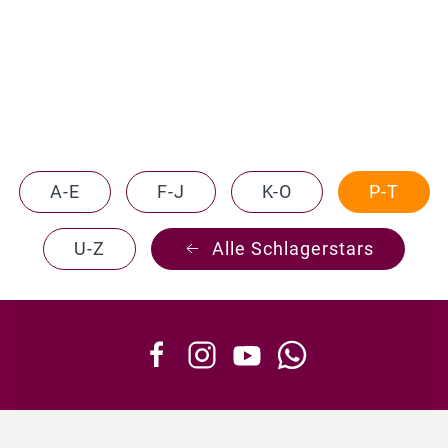
A-E
F-J
K-O
P-T
U-Z
Alle Schlagerstars