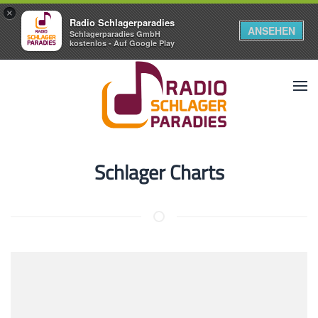
×
Radio Schlagerparadies
ANSEHEN
Schlagerparadies GmbH
kostenlos - Auf Google Play
Schlager Charts