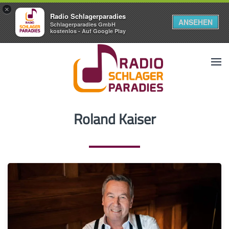
×
Radio Schlagerparadies
ANSEHEN
Schlagerparadies GmbH
kostenlos - Auf Google Play
Roland Kaiser