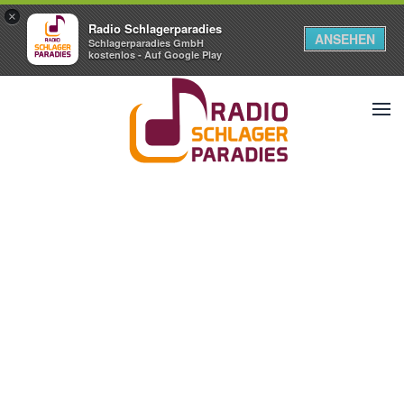
×
Radio Schlagerparadies
ANSEHEN
Schlagerparadies GmbH
kostenlos - Auf Google Play