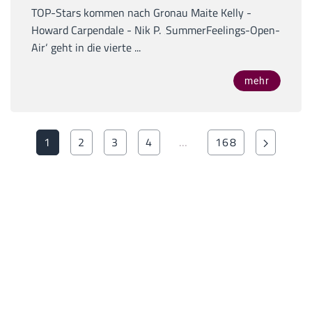
TOP-Stars kommen nach Gronau Maite Kelly -
Howard Carpendale - Nik P. ‚SummerFeelings-Open-
Air‘ geht in die vierte ...
mehr
1
2
3
4
…
168