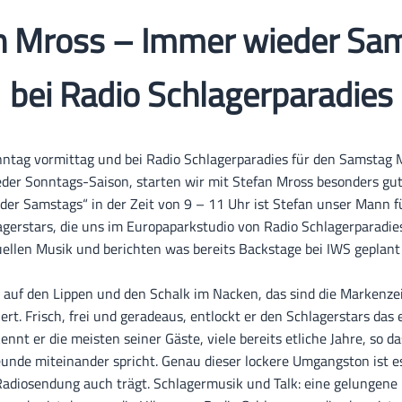
n Mross – Immer wieder Sa
bei Radio Schlagerparadies
onntag vormittag und bei Radio Schlagerparadies für den Samstag
r Sonntags-Saison, starten wir mit Stefan Mross besonders gut
er Samstags“ in der Zeit von 9 – 11 Uhr ist Stefan unser Mann f
gerstars, die uns im Europaparkstudio von Radio Schlagerparadie
uellen Musik und berichten was bereits Backstage bei IWS geplant 
 auf den Lippen und den Schalk im Nacken, das sind die Markenze
t. Frisch, frei und geradeaus, entlockt er den Schlagerstars das 
ennt er die meisten seiner Gäste, viele bereits etliche Jahre, so 
eunde miteinander spricht. Genau dieser lockere Umgangston ist 
Radiosendung auch trägt. Schlagermusik und Talk: eine gelungen