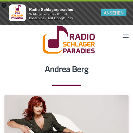
×
Radio Schlagerparadies
ANSEHEN
Schlagerparadies GmbH
kostenlos - Auf Google Play
Andrea Berg