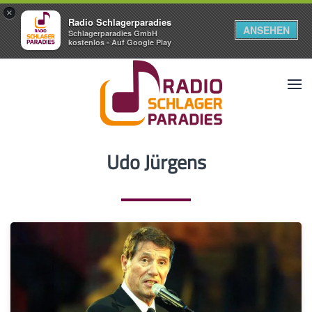
×
Radio Schlagerparadies
ANSEHEN
Schlagerparadies GmbH
kostenlos - Auf Google Play
Udo Jürgens