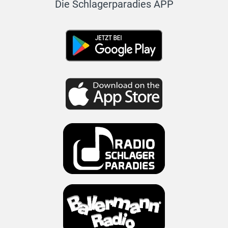
Die Schlagerparadies APP