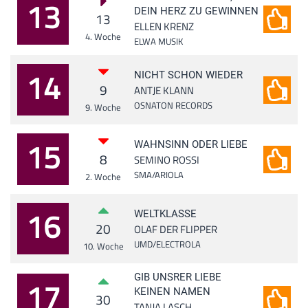
13
DEIN HERZ ZU GEWINNEN
13
ELLEN KRENZ
4. Woche
ELWA MUSIK
14
NICHT SCHON WIEDER
9
ANTJE KLANN
OSNATON RECORDS
9. Woche
15
WAHNSINN ODER LIEBE
8
SEMINO ROSSI
SMA/ARIOLA
2. Woche
16
WELTKLASSE
20
OLAF DER FLIPPER
UMD/ELECTROLA
10. Woche
GIB UNSRER LIEBE
17
KEINEN NAMEN
30
TANJA LASCH