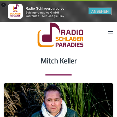
×
Radio Schlagerparadies
ANSEHEN
Schlagerparadies GmbH
kostenlos - Auf Google Play
Mitch Keller