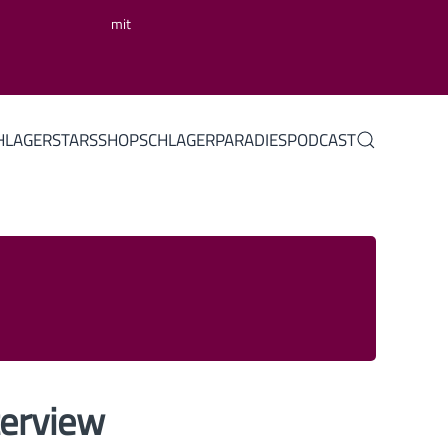
mit
HLAGERSTARS
SHOP
SCHLAGERPARADIES
PODCAST
terview