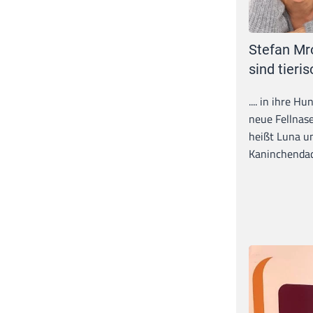
Stefan Mr
sind tieris
.... in ihre H
neue Fellnase
heißt Luna un
Kaninchendack