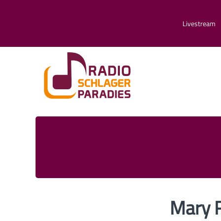
Livestream
Mary R