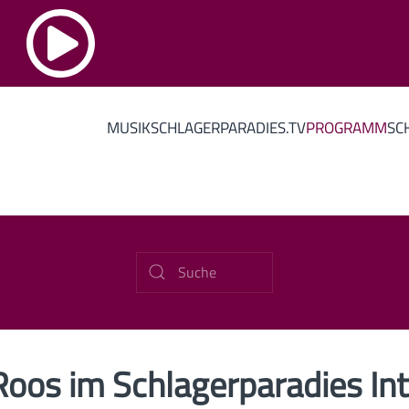
MUSIK
SCHLAGERPARADIES.TV
PROGRAMM
SC
oos im Schlagerparadies In