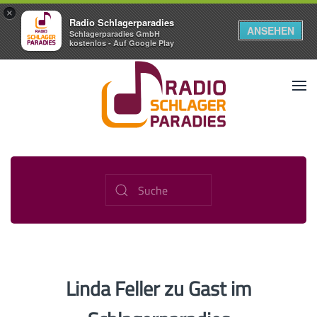
×
Radio Schlagerparadies
ANSEHEN
Schlagerparadies GmbH
kostenlos - Auf Google Play
Linda Feller zu Gast im