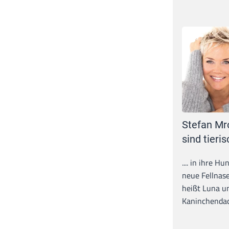
Stefan Mr
sind tieris
.... in ihre H
neue Fellnase
heißt Luna un
Kaninchendack