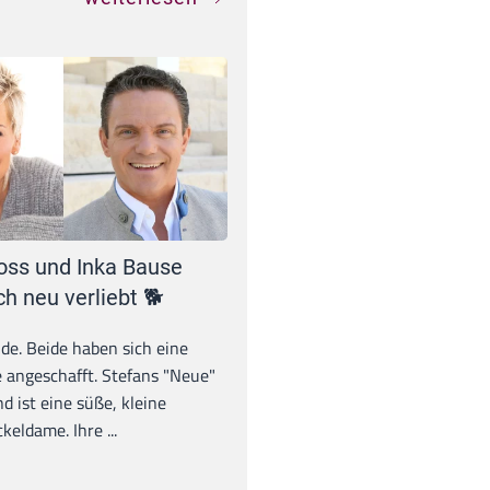
oss und Inka Bause
ch neu verliebt 🐕
unde. Beide haben sich eine
 angeschafft. Stefans "Neue"
d ist eine süße, kleine
eldame. Ihre ...