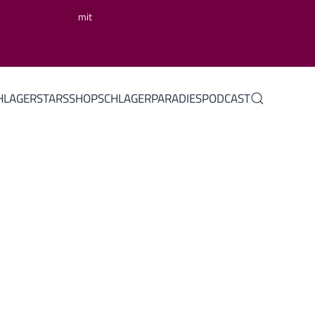
mit
HLAGERSTARS
SHOP
SCHLAGERPARADIES
PODCAST