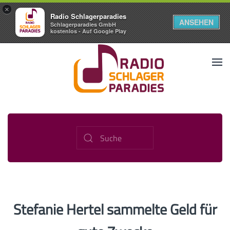
×
Radio Schlagerparadies
ANSEHEN
Schlagerparadies GmbH
kostenlos - Auf Google Play
Stefanie Hertel sammelte Geld für