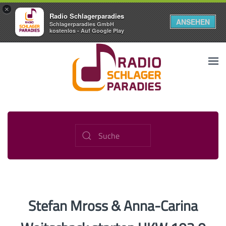
×
Radio Schlagerparadies
ANSEHEN
Schlagerparadies GmbH
kostenlos - Auf Google Play
Stefan Mross & Anna-Carina