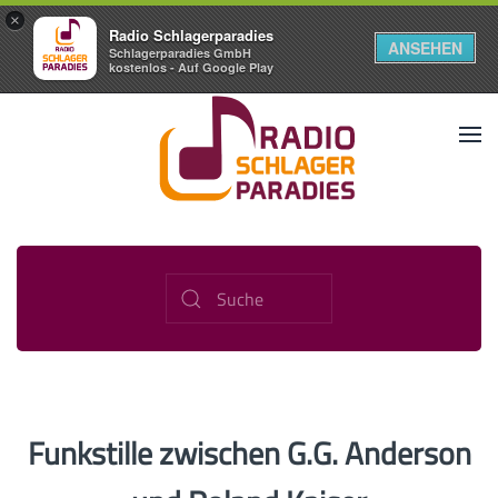
×
Radio Schlagerparadies
ANSEHEN
Schlagerparadies GmbH
kostenlos - Auf Google Play
Funkstille zwischen G.G. Anderson