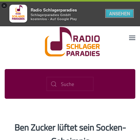
×
Radio Schlagerparadies
ANSEHEN
Schlagerparadies GmbH
kostenlos - Auf Google Play
Ben Zucker lüftet sein Socken-