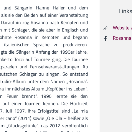
en und Sängerin Hanne Haller und dem
Link
 als sie den Beiden auf einer Veranstaltung
e. Daraufhin zog Rosanna nach Kempten und
Website 
n mit Schlager, die sie aber in Englisch und
 wohnte Rosanna in Kempten und begann
Rosanna 
 italienischer Sprache zu produzieren.
ngte die Sängerin Anfang der 1990er Jahre,
mberto Tozzi auf Tournee ging. Die Tournee
itparaden und Fernsehveranstaltungen. Ab
utschen Schlager zu singen. So entstand
 Studio-Album unter dem Namen „Rosanna“.
na ihr nächstes Album „Kopfüber ins Leben“,
n Feuer brennt“. 1996 lernte sie den
 auf einer Tournee kennen. Die Hochzeit
. Juli 1997. Ihre Erfolgstitel sind „La mia
ericano“ (2011) sowie „Ole Ola – heißer als
m „Glücksgefühle“, das 2012 veröffentlich