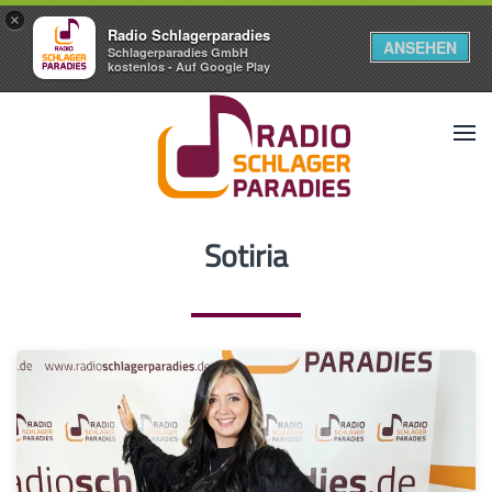
×
Radio Schlagerparadies
ANSEHEN
Schlagerparadies GmbH
kostenlos - Auf Google Play
Sotiria