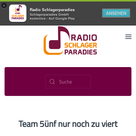
×
Radio Schlagerparadies
ANSEHEN
Schlagerparadies GmbH
kostenlos - Auf Google Play
Team 5ünf nur noch zu viert