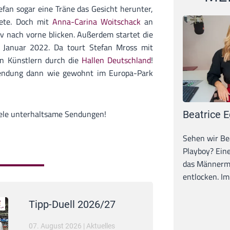
efan sogar eine Träne das Gesicht herunter,
dete. Doch mit
Anna-Carina Woitschack
an
tiv nach vorne blicken. Außerdem startet die
 Januar 2022. Da tourt Stefan Mross mit
n Künstlern durch die
Hallen Deutschland
!
ndung dann wie gewohnt im Europa-Park
viele unterhaltsame Sendungen!
Beatrice E
Sehen wir Bea
Playboy? Ein
das Männerma
entlocken. Im 
Tipp-Duell 2026/27
07. August 2026
|
Aktuelles