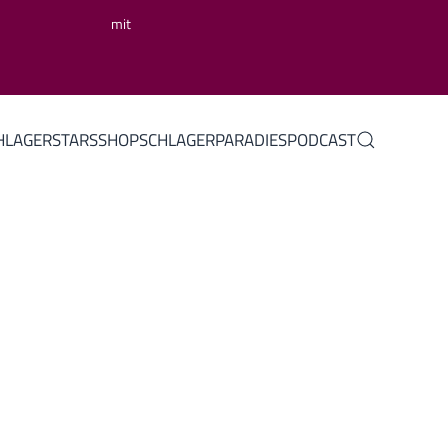
mit
HLAGERSTARS
SHOP
SCHLAGERPARADIES
PODCAST