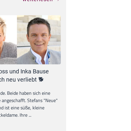
oss und Inka Bause
ch neu verliebt 🐕
unde. Beide haben sich eine
 angeschafft. Stefans "Neue"
d ist eine süße, kleine
eldame. Ihre ...