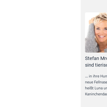
Stefan Mr
sind tieris
.... in ihre H
neue Fellnase
heißt Luna un
Kaninchendack