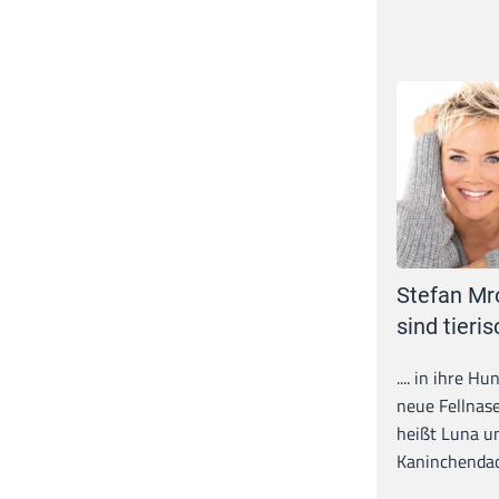
Stefan Mr
sind tieris
.... in ihre H
neue Fellnase
heißt Luna un
Kaninchendack