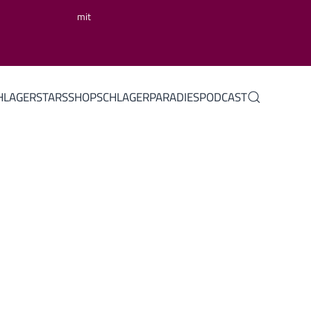
mit
HLAGERSTARS
SHOP
SCHLAGERPARADIES
PODCAST