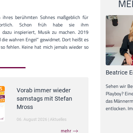
MEI
n ihres berühmten Sohnes maßgeblich für
ortlich. Schon früh habe sie ihm
hn dazu inspieriert, Musik zu machen. 2019
nd die wahren Engel“ gewidmet. Dort heißt es
 so fehlen. Keine hat mich jemals wieder so
Beatrice E
Sehen wir Bea
Vorab immer wieder
Playboy? Ein
samstags mit Stefan
das Männerma
Mross
entlocken. Im 
06. August 2026
|
Aktuelles
mehr