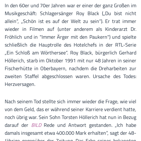
In den 60er und 70er Jahren war er einer der ganz Großen im
Musikgeschäft: Schlagersänger Roy Black („Du bist nicht
allein“, „Schön ist es auf der Welt zu sein“). Er trat immer
wieder in Filmen auf (unter anderem als Kinderarzt Dr.
Fröhlich und in "Immer Ärger mit den Paukern") und spielte
schließlich die Hauptrolle des Hotelchefs in der RTL-Serie
„Ein Schloß am Wörthersee“. Roy Black, bürgerlich Gerhard
Höllerich, starb im Oktober 1991 mit nur 48 Jahren in seiner
Fischerhütte in Oberbayern, nachdem die Dreharbeiten zur
zweiten Staffel abgeschlossen waren. Ursache des Todes:
Herzversagen.
Nach seinem Tod stellte sich immer wieder die Frage, wie viel
von dem Geld, das er während seiner Karriere verdient hatte,
noch übrig war. Sein Sohn Torsten Höllerich hat nun in Bezug
darauf der
BILD
Rede und Antwort gestanden. „Ich habe
damals insgesamt etwa 400.000 Mark erhalten“, sagt der 48-
Jährige gegenüber der Zeitung. Das Erbe seines bekannten