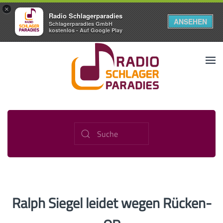
×
Radio Schlagerparadies
ANSEHEN
Schlagerparadies GmbH
kostenlos - Auf Google Play
Ralph Siegel leidet wegen Rücken-