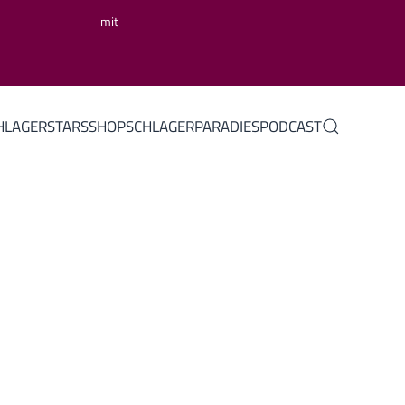
mit
HLAGERSTARS
SHOP
SCHLAGERPARADIES
PODCAST