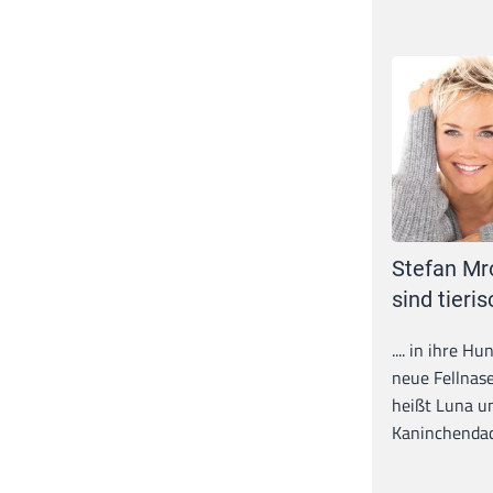
Stefan Mr
sind tieris
.... in ihre H
neue Fellnase
heißt Luna un
Kaninchendack