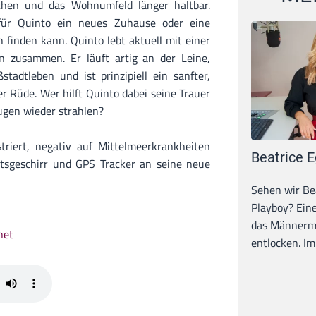
chen und das Wohnumfeld länger haltbar.
für Quinto ein neues Zuhause oder eine
h finden kann. Quinto lebt aktuell mit einer
n zusammen. Er läuft artig an der Leine,
adtleben und ist prinzipiell ein sanfter,
r Rüde. Wer hilft Quinto dabei seine Trauer
ugen wieder strahlen?
striert, negativ auf Mittelmeerkrankheiten
Beatrice E
itsgeschirr und GPS Tracker an seine neue
Sehen wir Bea
Playboy? Ein
das Männerma
net
entlocken. Im 