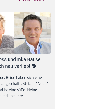
oss und Inka Bause
ch neu verliebt 🐕
unde. Beide haben sich eine
 angeschafft. Stefans "Neue"
d ist eine süße, kleine
eldame. Ihre ...