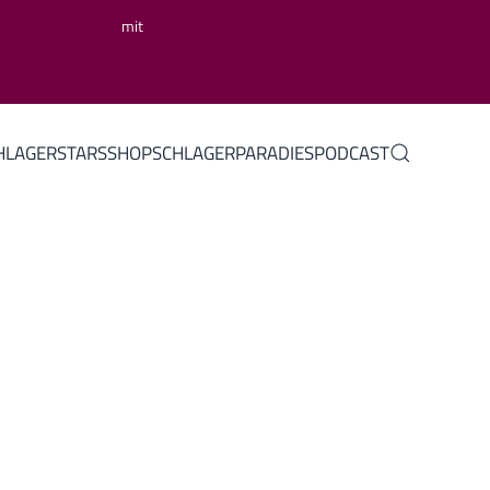
mit
HLAGERSTARS
SHOP
SCHLAGERPARADIES
PODCAST