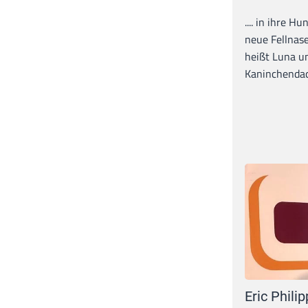
.... in ihre H
neue Fellnase
heißt Luna un
Kaninchendack
Eric Philip