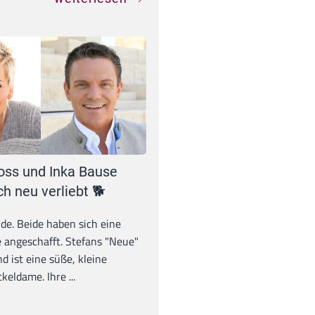
oss und Inka Bause
ch neu verliebt 🐕
unde. Beide haben sich eine
 angeschafft. Stefans "Neue"
d ist eine süße, kleine
eldame. Ihre ...