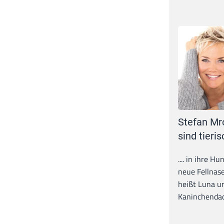
Stefan Mr
sind tieris
.... in ihre H
neue Fellnase
heißt Luna un
Kaninchendack