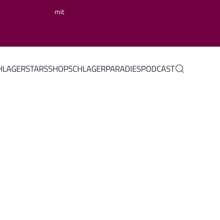
mit
HLAGERSTARS
SHOP
SCHLAGERPARADIES
PODCAST