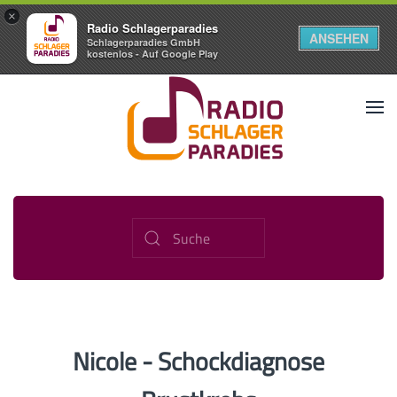
×
Radio Schlagerparadies
ANSEHEN
Schlagerparadies GmbH
kostenlos - Auf Google Play
Nicole - Schockdiagnose