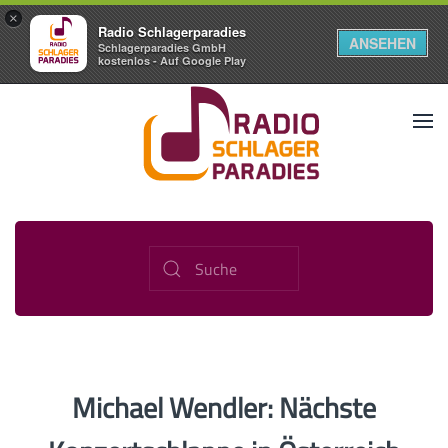
×
Radio Schlagerparadies
ANSEHEN
Schlagerparadies GmbH
kostenlos - Auf Google Play
Michael Wendler: Nächste