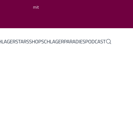
mit
HLAGERSTARS
SHOP
SCHLAGERPARADIES
PODCAST