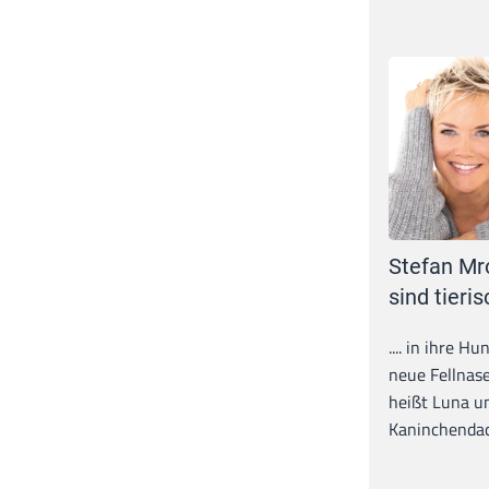
Stefan Mr
sind tieris
.... in ihre H
neue Fellnase
heißt Luna un
Kaninchendack