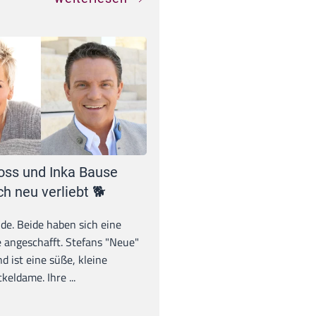
oss und Inka Bause
ch neu verliebt 🐕
unde. Beide haben sich eine
 angeschafft. Stefans "Neue"
d ist eine süße, kleine
eldame. Ihre ...