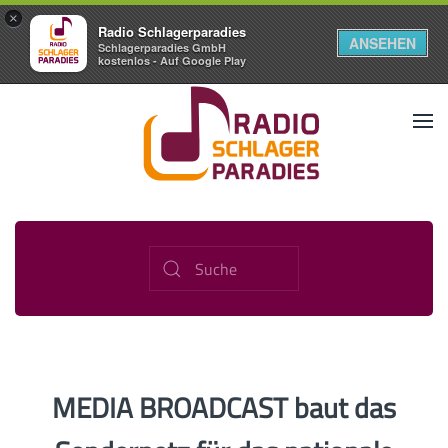
×
Radio Schlagerparadies
ANSEHEN
Schlagerparadies GmbH
kostenlos - Auf Google Play
MEDIA BROADCAST baut das