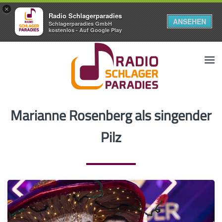
×
Radio Schlagerparadies
ANSEHEN
Schlagerparadies GmbH
kostenlos - Auf Google Play
Marianne Rosenberg als singender
Pilz