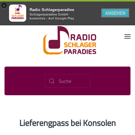
×
Radio Schlagerparadies
ANSEHEN
Schlagerparadies GmbH
kostenlos - Auf Google Play
Lieferengpass bei Konsolen