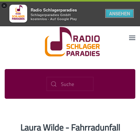
×
Radio Schlagerparadies
ANSEHEN
Schlagerparadies GmbH
kostenlos - Auf Google Play
Laura Wilde - Fahrradunfall