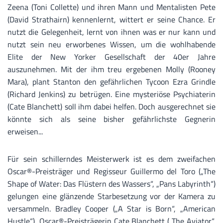
Zeena (Toni Collette) und ihren Mann und Mentalisten Pete
(David Strathairn) kennenlernt, wittert er seine Chance. Er
nutzt die Gelegenheit, lernt von ihnen was er nur kann und
nutzt sein neu erworbenes Wissen, um die wohlhabende
Elite der New Yorker Gesellschaft der 40er Jahre
auszunehmen. Mit der ihm treu ergebenen Molly (Rooney
Mara), plant Stanton den gefährlichen Tycoon Ezra Grindle
(Richard Jenkins) zu betrügen. Eine mysteriöse Psychiaterin
(Cate Blanchett) soll ihm dabei helfen. Doch ausgerechnet sie
könnte sich als seine bisher gefährlichste Gegnerin
erweisen...
Für sein schillerndes Meisterwerk ist es dem zweifachen
Oscar®-Preisträger und Regisseur Guillermo del Toro („The
Shape of Water: Das Flüstern des Wassers“, „Pans Labyrinth“)
gelungen eine glänzende Starbesetzung vor der Kamera zu
versammeln. Bradley Cooper („A Star is Born“, „American
Hustle“), Oscar®-Preisträgerin Cate Blanchett („The Aviator“,