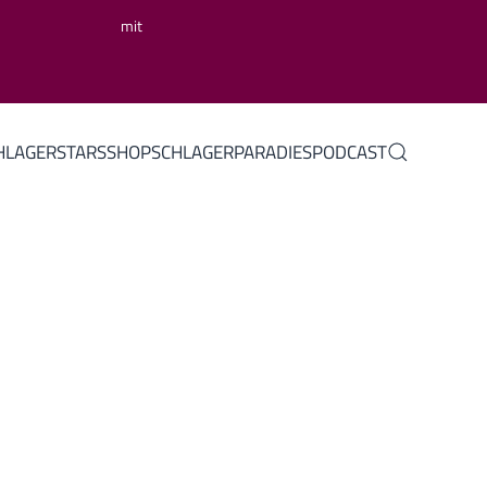
mit
HLAGERSTARS
SHOP
SCHLAGERPARADIES
PODCAST