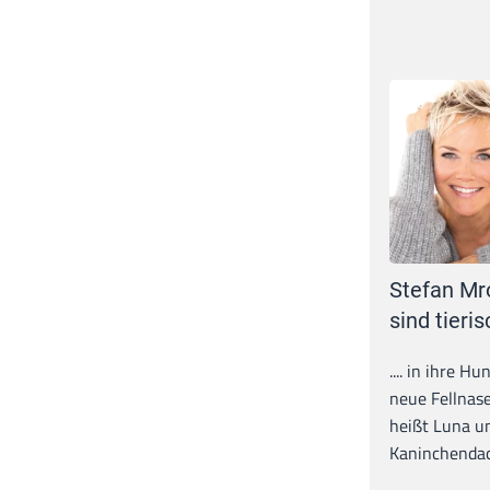
Stefan Mr
sind tieris
.... in ihre H
neue Fellnase
heißt Luna un
Kaninchendack