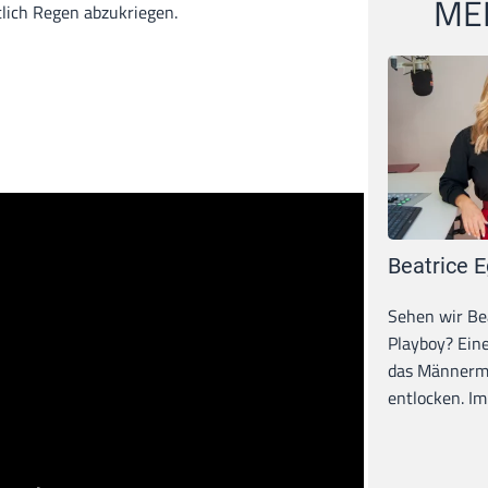
MEI
tlich Regen abzukriegen.
Beatrice E
Sehen wir Bea
Playboy? Ein
das Männerma
entlocken. Im 