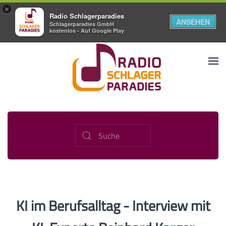
×
Radio Schlagerparadies
ANSEHEN
Schlagerparadies GmbH
kostenlos - Auf Google Play
KI im Berufsalltag - Interview mit