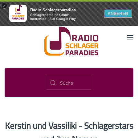
×
Radio Schlagerparadies
ANSEHEN
Schlagerparadies GmbH
kostenlos - Auf Google Play
Kerstin und Vassiliki - Schlagerstars