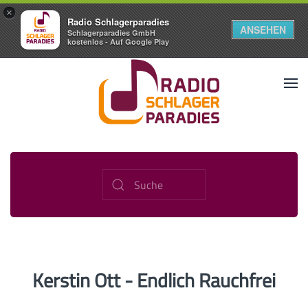
×
Radio Schlagerparadies
ANSEHEN
Schlagerparadies GmbH
kostenlos - Auf Google Play
Kerstin Ott - Endlich Rauchfrei