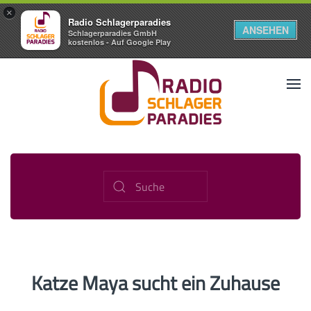
×
Radio Schlagerparadies
ANSEHEN
Schlagerparadies GmbH
kostenlos - Auf Google Play
Katze Maya sucht ein Zuhause