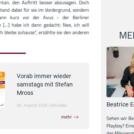
ntan, den Auftritt besser abzusagen. Doch
stand dabei für sie im Vordergrund, sondern
ann kurz vor der Avus - der Berliner
 […] habe ich dann gedacht: Nee, ich will
MEI
h bleibe zuhause“, erzählte sie den anderen
Vorab immer wieder
samstags mit Stefan
Mross
Beatrice E
06. August 2026
|
Aktuelles
Sehen wir Bea
mehr
Playboy? Ein
das Männerma