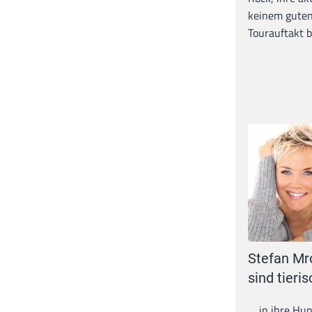
keinem guten
Tourauftakt b
Stefan Mr
sind tieris
.... in ihre H