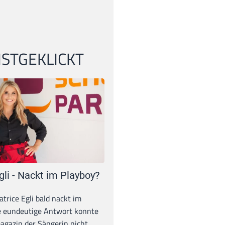
STGEKLICKT
gli - Nackt im Playboy?
trice Egli bald nackt im
e eundeutige Antwort konnte
gazin der Sängerin nicht