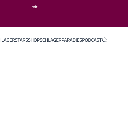
mit
HLAGERSTARS
SHOP
SCHLAGERPARADIES
PODCAST