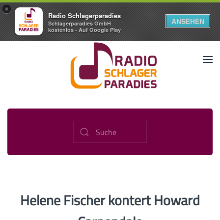
×
Radio Schlagerparadies
ANSEHEN
Schlagerparadies GmbH
kostenlos - Auf Google Play
Helene Fischer kontert Howard