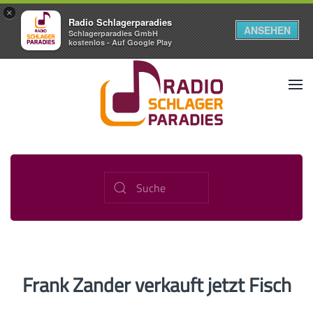
×
Radio Schlagerparadies
ANSEHEN
Schlagerparadies GmbH
kostenlos - Auf Google Play
Frank Zander verkauft jetzt Fisch