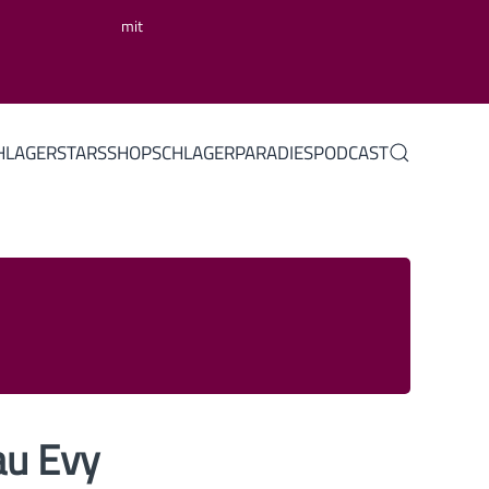
mit
HLAGERSTARS
SHOP
SCHLAGERPARADIES
PODCAST
au Evy