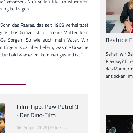
rig“ gewesen. Nun sollen Bluttransfusionen
rung beitragen.
ohn des Paares, das seit 1968 verheiratet
gen: „Das Ganze ist für meine Mutter kein
oße Sorgen. So wie auch mein Vater. Wir
Beatrice E
in Ergebnis darüber liefern, was die Ursache
Sehen wir Bea
tter bald wieder vollkommen gesund ist."
Playboy? Ein
das Männerma
entlocken. Im 
Film-Tipp: Paw Patrol 3
- Der Dino-Film
06. August 2026
|
Aktuelles