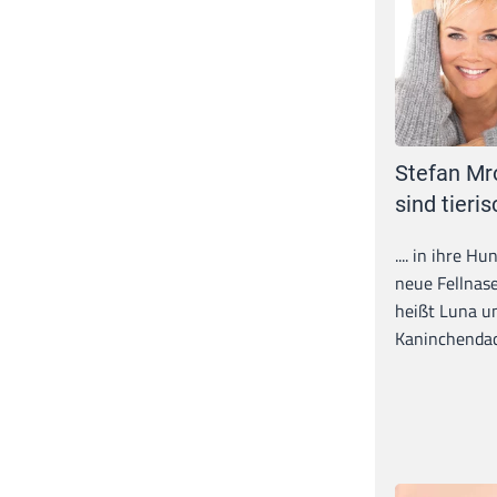
Stefan Mr
sind tieris
.... in ihre H
neue Fellnase
heißt Luna un
Kaninchendack