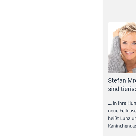
Stefan Mr
sind tieris
.... in ihre H
neue Fellnase
heißt Luna un
Kaninchendack