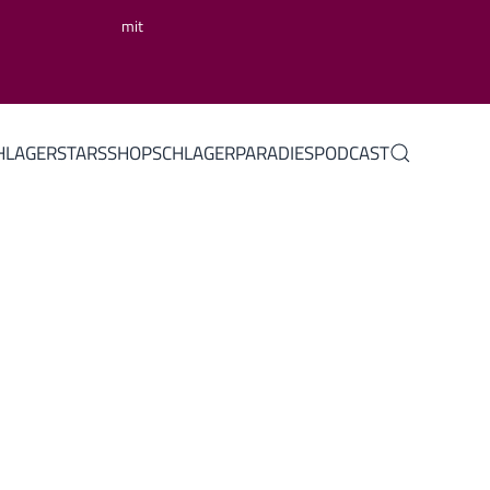
mit
HLAGERSTARS
SHOP
SCHLAGERPARADIES
PODCAST