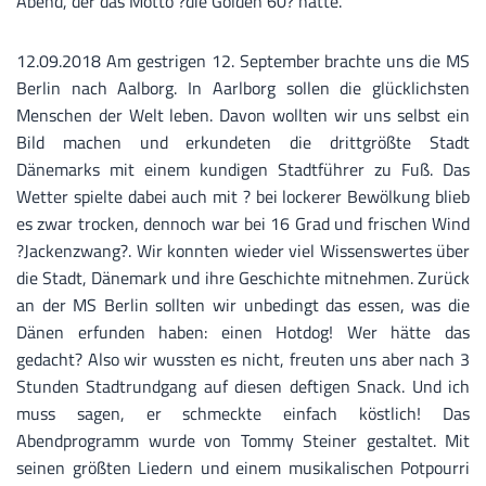
Abend, der das Motto ?die Golden 60? hatte.
12.09.2018 Am gestrigen 12. September brachte uns die MS
Berlin nach Aalborg. In Aarlborg sollen die glücklichsten
Menschen der Welt leben. Davon wollten wir uns selbst ein
Bild machen und erkundeten die drittgrößte Stadt
Dänemarks mit einem kundigen Stadtführer zu Fuß. Das
Wetter spielte dabei auch mit ? bei lockerer Bewölkung blieb
es zwar trocken, dennoch war bei 16 Grad und frischen Wind
?Jackenzwang?. Wir konnten wieder viel Wissenswertes über
die Stadt, Dänemark und ihre Geschichte mitnehmen. Zurück
an der MS Berlin sollten wir unbedingt das essen, was die
Dänen erfunden haben: einen Hotdog! Wer hätte das
gedacht? Also wir wussten es nicht, freuten uns aber nach 3
Stunden Stadtrundgang auf diesen deftigen Snack. Und ich
muss sagen, er schmeckte einfach köstlich! Das
Abendprogramm wurde von Tommy Steiner gestaltet. Mit
seinen größten Liedern und einem musikalischen Potpourri