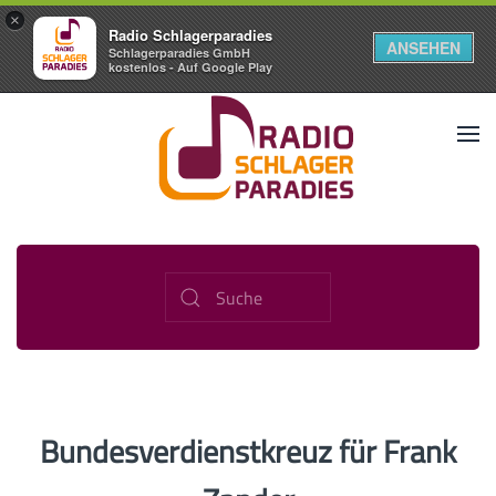
×
Radio Schlagerparadies
ANSEHEN
Schlagerparadies GmbH
kostenlos - Auf Google Play
Bundesverdienstkreuz für Frank